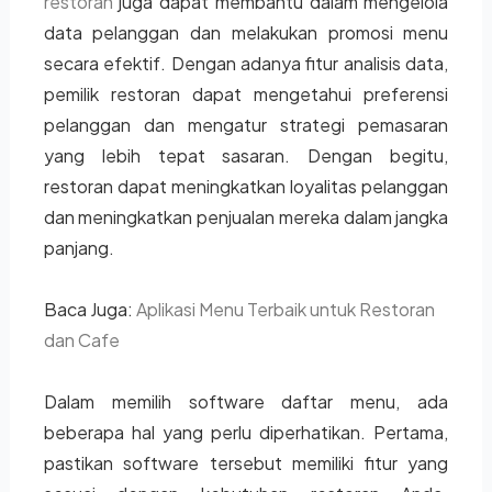
restoran
juga dapat membantu dalam mengelola
data pelanggan dan melakukan promosi menu
secara efektif. Dengan adanya fitur analisis data,
pemilik restoran dapat mengetahui preferensi
pelanggan dan mengatur strategi pemasaran
yang lebih tepat sasaran. Dengan begitu,
restoran dapat meningkatkan loyalitas pelanggan
dan meningkatkan penjualan mereka dalam jangka
panjang.
Baca Juga:
Aplikasi Menu Terbaik untuk Restoran
dan Cafe
Dalam memilih software daftar menu, ada
beberapa hal yang perlu diperhatikan. Pertama,
pastikan software tersebut memiliki fitur yang