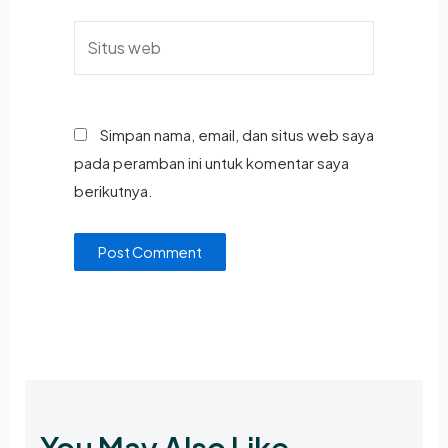
Simpan nama, email, dan situs web saya
pada peramban ini untuk komentar saya
berikutnya.