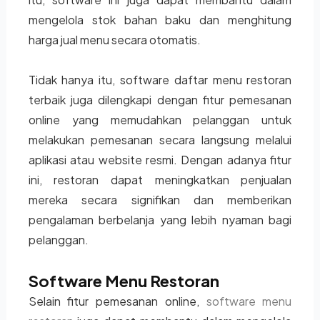
mengelola stok bahan baku dan menghitung
harga jual menu secara otomatis.
Tidak hanya itu, software daftar menu restoran
terbaik juga dilengkapi dengan fitur pemesanan
online yang memudahkan pelanggan untuk
melakukan pemesanan secara langsung melalui
aplikasi atau website resmi. Dengan adanya fitur
ini, restoran dapat meningkatkan penjualan
mereka secara signifikan dan memberikan
pengalaman berbelanja yang lebih nyaman bagi
pelanggan.
Software Menu Restoran
Selain fitur pemesanan online,
software menu