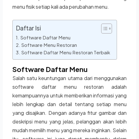
menu fisik setiap kali ada perubahan menu.
Daftar Isi
Software Daftar Menu
Software Menu Restoran
Software Daftar Menu Restoran Terbaik
Software Daftar Menu
Salah satu keuntungan utama dari menggunakan
software daftar menu restoran adalah
kemampuannya untuk memberikan informasi yang
lebih lengkap dan detail tentang setiap menu
yang disajikan. Dengan adanya fitur gambar dan
deskripsi menu yang jelas, pelanggan akan lebih
mudah memilih menu yang mereka inginkan. Selain
itu, software ini juga dapat membantu dalam