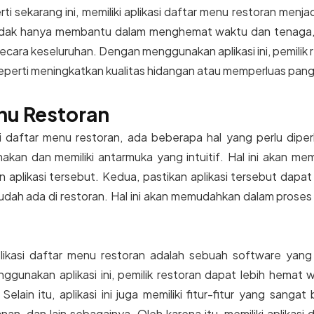
rti sekarang ini, memiliki aplikasi daftar menu restoran menja
i tidak hanya membantu dalam menghemat waktu dan tenaga, 
ecara keseluruhan. Dengan menggunakan aplikasi ini, pemilik 
 seperti meningkatkan kualitas hidangan atau memperluas pang
nu Restoran
i daftar menu restoran, ada beberapa hal yang perlu diperh
kan dan memiliki antarmuka yang intuitif. Hal ini akan me
aplikasi tersebut. Kedua, pastikan aplikasi tersebut dapa
sudah ada di restoran. Hal ini akan memudahkan dalam pros
likasi daftar menu restoran adalah sebuah software yang
ggunakan aplikasi ini, pemilik restoran dapat lebih hemat
elain itu, aplikasi ini juga memiliki fitur-fitur yang sang
nan, dan lain sebagainya. Oleh karena itu, memiliki aplikasi