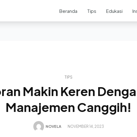
Beranda
Tips
Edukasi
In
TIPS
oran Makin Keren Deng
Manajemen Canggih!
NOVELA
NOVEMBER 14, 2023