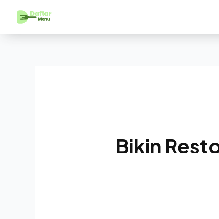
Bikin Rest