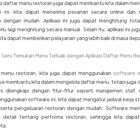
kasi daftar menu restoran juga dapat membantu kita dalam m
i ini, kita dapat menerima pesanan secara online dan 
 dengan mudah. Aplikasi ini juga dapat menghitung tota
erlu lagi menghitung secara manual. Selain itu, aplikasi ini 
ita dapat memberikan pelayanan yang lebih baik di masa dep
Seru Temukan Menu Terbaik dengan Aplikasi Daftar Menu Re
ar menu restoran, kita juga dapat menggunakan
software 
nya membantu kita dalam mengelola daftar menu, tetapi juga 
ini dilengkapi dengan fitur-fitur seperti manajemen sta
ggunakan software ini, kita dapat mengatur jadwal kerja s
serta pengeluaran restoran dengan mudah. Software men
g detail tentang performa restoran, sehingga kita dap
ita.