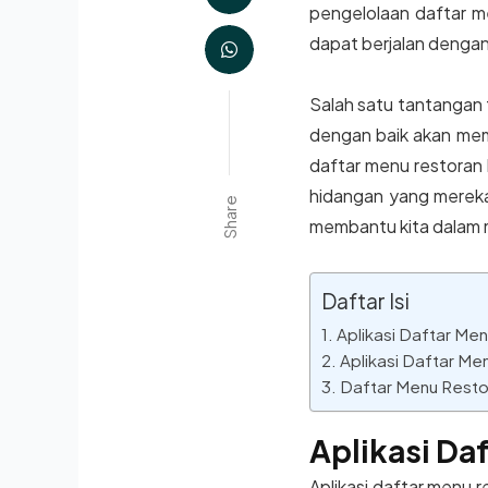
pengelolaan daftar m
dapat berjalan dengan
Salah satu tantangan 
dengan baik akan mem
daftar menu restoran 
hidangan yang mereka 
Share
membantu kita dalam m
Daftar Isi
Aplikasi Daftar Me
Aplikasi Daftar Me
Daftar Menu Resto
Aplikasi Da
Aplikasi daftar menu 