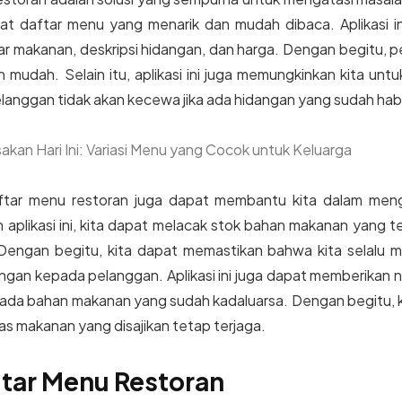
at daftar menu yang menarik dan mudah dibaca. Aplikasi ini
r makanan, deskripsi hidangan, dan harga. Dengan begitu, p
 mudah. Selain itu, aplikasi ini juga memungkinkan kita u
elanggan tidak akan kecewa jika ada hidangan yang sudah hab
kan Hari Ini: Variasi Menu yang Cocok untuk Keluarga
 daftar menu restoran juga dapat membantu kita dalam me
plikasi ini, kita dapat melacak stok bahan makanan yang 
 Dengan begitu, kita dapat memastikan bahwa kita selalu 
ngan kepada pelanggan. Aplikasi ini juga dapat memberikan n
ka ada bahan makanan yang sudah kadaluarsa. Dengan begitu,
as makanan yang disajikan tetap terjaga.
ftar Menu Restoran