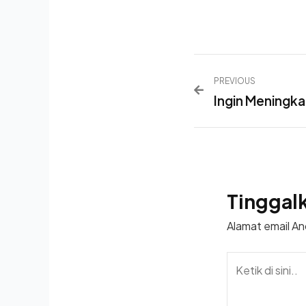
PREVIOUS
Tinggal
Alamat email An