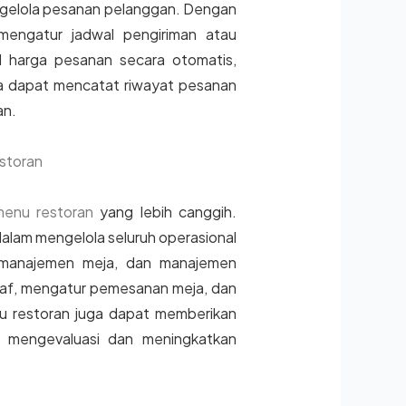
engelola pesanan pelanggan. Dengan
mengatur jadwal pengiriman atau
l harga pesanan secara otomatis,
juga dapat mencatat riwayat pesanan
an.
storan
menu restoran
yang lebih canggih.
dalam mengelola seluruh operasional
f, manajemen meja, dan manajemen
taf, mengatur pemesanan meja, dan
u restoran juga dapat memberikan
at mengevaluasi dan meningkatkan