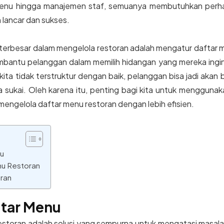
enu hingga manajemen staf, semuanya membutuhkan perhati
 lancar dan sukses.
terbesar dalam mengelola restoran adalah mengatur daftar m
bantu pelanggan dalam memilih hidangan yang mereka ingi
kita tidak terstruktur dengan baik, pelanggan bisa jadi akan 
sukai. Oleh karena itu, penting bagi kita untuk menggunak
engelola daftar menu restoran dengan lebih efisien.
nu
nu Restoran
ran
ftar Menu
restoran adalah solusi yang sempurna untuk mengatasi masal