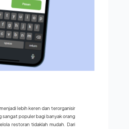
enjadi lebih keren dan terorganisir
sangat populer bagi banyak orang
la restoran tidaklah mudah. Dari