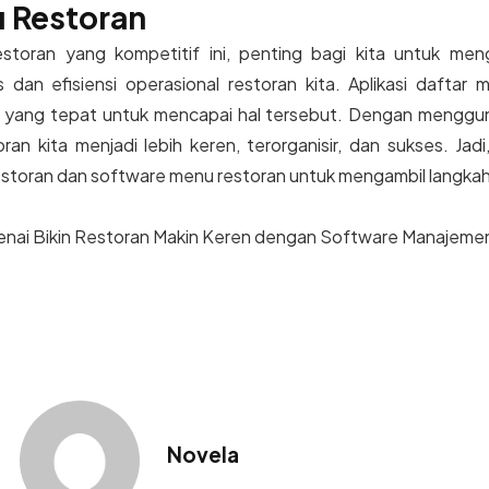
 Restoran
estoran yang kompetitif ini, penting bagi kita untuk me
s dan efisiensi operasional restoran kita. Aplikasi dafta
i yang tepat untuk mencapai hal tersebut. Dengan menggunak
an kita menjadi lebih keren, terorganisir, dan sukses. Ja
restoran dan software menu restoran untuk mengambil langka
genai Bikin Restoran Makin Keren dengan Software Manajeme
Novela