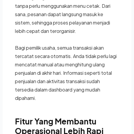
tanpa perlu menggunakan menu cetak. Dari
sana, pesanan dapat langsung masuk ke
sistem, sehingga proses pelayanan menjadi
lebih cepat dan terorganisir.
Bagi pemilik usaha, semua transaksi akan
tercatat secara otomatis. Anda tidak perlu lagi
mencatat manual atau menghitung ulang
penjualan di akhir hari. Informasi seperti total
penjualan dan aktivitas transaksi sudah
tersedia dalam dashboard yang mudah
dipahami.
Fitur Yang Membantu
Operasional Lebih Rapi