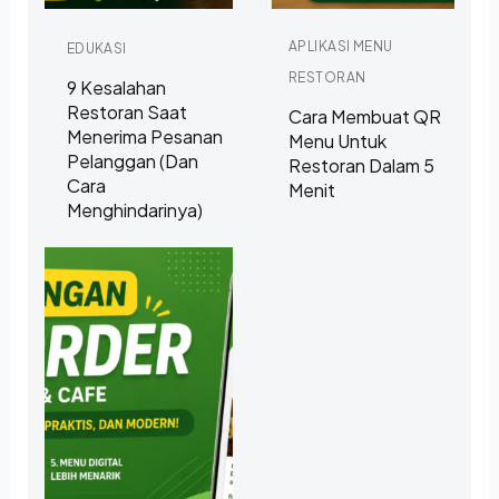
APLIKASI MENU
EDUKASI
RESTORAN
9 Kesalahan
Restoran Saat
Cara Membuat QR
Menerima Pesanan
Menu Untuk
Pelanggan (dan
Restoran Dalam 5
Cara
Menit
Menghindarinya)