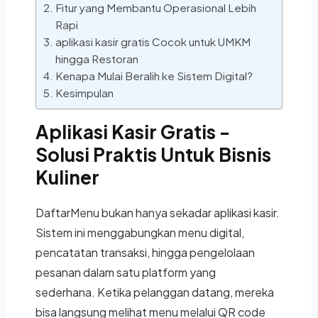
Fitur yang Membantu Operasional Lebih
Rapi
aplikasi kasir gratis Cocok untuk UMKM
hingga Restoran
Kenapa Mulai Beralih ke Sistem Digital?
Kesimpulan
Aplikasi Kasir Gratis -
Solusi Praktis Untuk Bisnis
Kuliner
DaftarMenu bukan hanya sekadar aplikasi kasir.
Sistem ini menggabungkan menu digital,
pencatatan transaksi, hingga pengelolaan
pesanan dalam satu platform yang
sederhana.
Ketika pelanggan datang, mereka
bisa langsung melihat menu melalui QR code