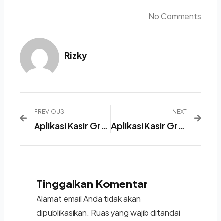
No Comments
Rizky
PREVIOUS
NEXT
Aplikasi Kasir Gratis Untuk UMKM & Restoran Di Samarinda
Aplikasi Kasir Gratis Untuk UMKM & Restoran Di Aceh Barat Daya
Tinggalkan Komentar
Alamat email Anda tidak akan
dipublikasikan.
Ruas yang wajib ditandai