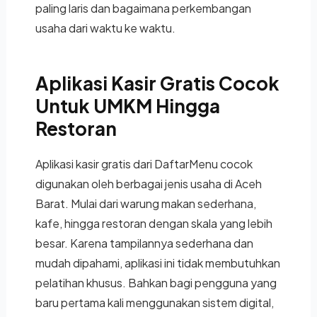
paling laris dan bagaimana perkembangan
usaha dari waktu ke waktu.
Aplikasi Kasir Gratis Cocok
Untuk UMKM Hingga
Restoran
Aplikasi kasir gratis dari DaftarMenu cocok
digunakan oleh berbagai jenis usaha di Aceh
Barat. Mulai dari warung makan sederhana,
kafe, hingga restoran dengan skala yang lebih
besar.
Karena tampilannya sederhana dan
mudah dipahami, aplikasi ini tidak membutuhkan
pelatihan khusus. Bahkan bagi pengguna yang
baru pertama kali menggunakan sistem digital,